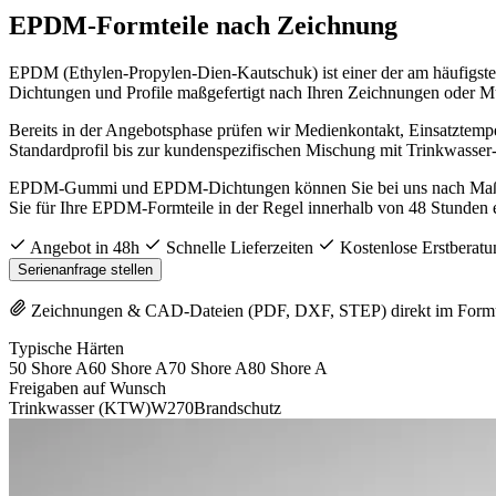
EPDM-Formteile nach Zeichnung
EPDM (Ethylen-Propylen-Dien-Kautschuk) ist einer der am häufigst
Dichtungen und Profile maßgefertigt nach Ihren Zeichnungen oder 
Bereits in der Angebotsphase prüfen wir Medienkontakt, Einsatzte
Standardprofil bis zur kundenspezifischen Mischung mit Trinkwasser
EPDM-Gummi und EPDM-Dichtungen können Sie bei uns nach Maß anfra
Sie für Ihre EPDM-Formteile in der Regel innerhalb von 48 Stunden e
Angebot in 48h
Schnelle Lieferzeiten
Kostenlose Erstberatu
Serienanfrage stellen
Zeichnungen & CAD-Dateien (PDF, DXF, STEP) direkt im Form
Typische Härten
50 Shore A
60 Shore A
70 Shore A
80 Shore A
Freigaben auf Wunsch
Trinkwasser (KTW)
W270
Brandschutz