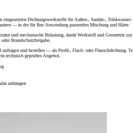
en eingesetzten Dichtungswerkstoffe für Außen-, Sanitär-, Trinkwas
Mustern — in der für Ihre Anwendung passenden Mischung und Härte.
mperatur und mechanische Belastung, damit Werkstoff und Geometrie z
- oder Brandschutzfreigabe.
gen und bestellen — als Profil-, Flach- oder Flanschdichtung. Teil
in technisch geprüftes Angebot.
ng
ular anhängen