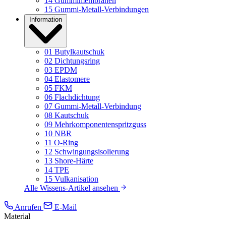
14
Gummimembranen
15
Gummi-Metall-Verbindungen
Information
01
Butylkautschuk
02
Dichtungsring
03
EPDM
04
Elastomere
05
FKM
06
Flachdichtung
07
Gummi-Metall-Verbindung
08
Kautschuk
09
Mehrkomponentenspritzguss
10
NBR
11
O-Ring
12
Schwingungsisolierung
13
Shore-Härte
14
TPE
15
Vulkanisation
Alle Wissens-Artikel ansehen
Anrufen
E-Mail
Material