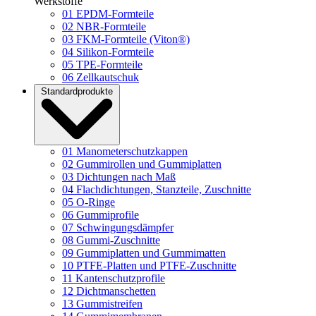
Werkstoffe
01
EPDM-Formteile
02
NBR-Formteile
03
FKM-Formteile (Viton®)
04
Silikon-Formteile
05
TPE-Formteile
06
Zellkautschuk
Standardprodukte
01
Manometerschutzkappen
02
Gummirollen und Gummiplatten
03
Dichtungen nach Maß
04
Flachdichtungen, Stanzteile, Zuschnitte
05
O-Ringe
06
Gummiprofile
07
Schwingungsdämpfer
08
Gummi-Zuschnitte
09
Gummiplatten und Gummimatten
10
PTFE-Platten und PTFE-Zuschnitte
11
Kantenschutzprofile
12
Dichtmanschetten
13
Gummistreifen