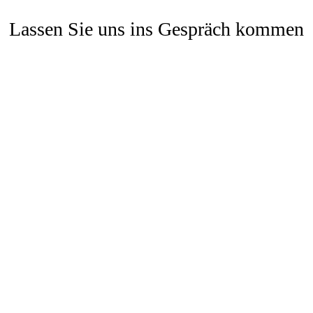
Lassen Sie uns ins Gespräch kommen
Haben Sie Fragen zu unseren Produkten oder benötigen
Sie eine individuelle Beratung? Wir sind für Sie da.
Telefon
02324 9874578
E-Mail
info@bremshey-vohwinkel.de
Adresse
Werksstraße 8-10, 45527 Hattingen