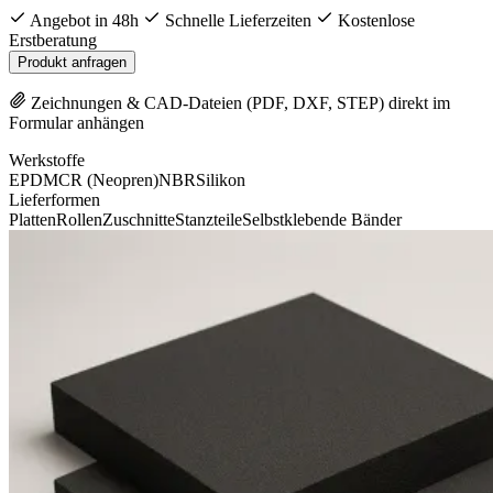
Angebot in 48h
Schnelle Lieferzeiten
Kostenlose
Erstberatung
Produkt anfragen
Zeichnungen & CAD-Dateien (PDF, DXF, STEP) direkt im
Formular anhängen
Werkstoffe
EPDM
CR (Neopren)
NBR
Silikon
Lieferformen
Platten
Rollen
Zuschnitte
Stanzteile
Selbstklebende Bänder