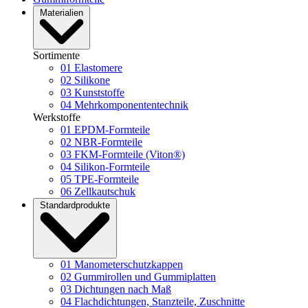
Materialien
Sortimente
01
Elastomere
02
Silikone
03
Kunststoffe
04
Mehrkomponententechnik
Werkstoffe
01
EPDM-Formteile
02
NBR-Formteile
03
FKM-Formteile (Viton®)
04
Silikon-Formteile
05
TPE-Formteile
06
Zellkautschuk
Standardprodukte
01
Manometerschutzkappen
02
Gummirollen und Gummiplatten
03
Dichtungen nach Maß
04
Flachdichtungen, Stanzteile, Zuschnitte