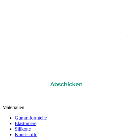
Zeichnung / Datei anhängen
(optional)
Datei auswählen
PDF, DXF, DWG, STEP, IGS, JPG, PNG, ZIP
– max.
3
Dateien, 10 MB
gesamt
Ich bin damit einverstanden, dass meine Daten zur
Weiterverarbeitung dieses Formulars genutzt werden
Abschicken
Materialien
Gummiformteile
Elastomere
Silikone
Kunststoffe