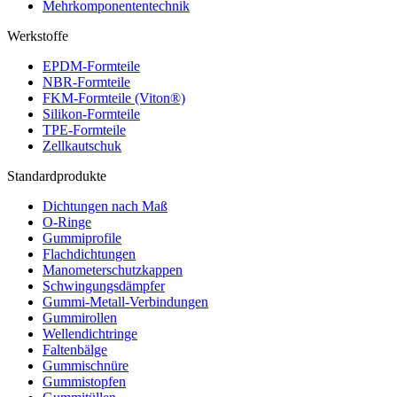
Mehrkomponententechnik
Werkstoffe
EPDM-Formteile
NBR-Formteile
FKM-Formteile (Viton®)
Silikon-Formteile
TPE-Formteile
Zellkautschuk
Standardprodukte
Dichtungen nach Maß
O-Ringe
Gummiprofile
Flachdichtungen
Manometerschutzkappen
Schwingungsdämpfer
Gummi-Metall-Verbindungen
Gummirollen
Wellendichtringe
Faltenbälge
Gummischnüre
Gummistopfen