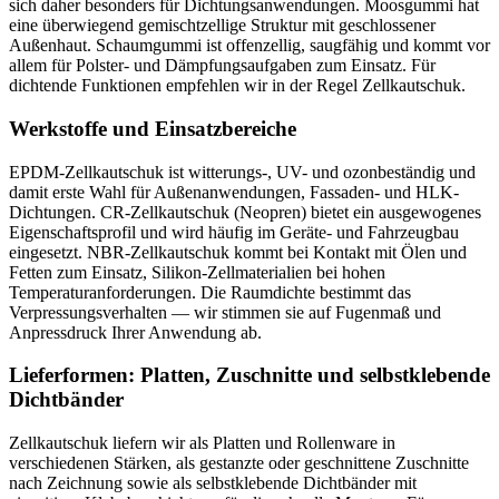
sich daher besonders für Dichtungsanwendungen. Moosgummi hat
eine überwiegend gemischtzellige Struktur mit geschlossener
Außenhaut. Schaumgummi ist offenzellig, saugfähig und kommt vor
allem für Polster- und Dämpfungsaufgaben zum Einsatz. Für
dichtende Funktionen empfehlen wir in der Regel Zellkautschuk.
Werkstoffe und Einsatzbereiche
EPDM-Zellkautschuk ist witterungs-, UV- und ozonbeständig und
damit erste Wahl für Außenanwendungen, Fassaden- und HLK-
Dichtungen. CR-Zellkautschuk (Neopren) bietet ein ausgewogenes
Eigenschaftsprofil und wird häufig im Geräte- und Fahrzeugbau
eingesetzt. NBR-Zellkautschuk kommt bei Kontakt mit Ölen und
Fetten zum Einsatz, Silikon-Zellmaterialien bei hohen
Temperaturanforderungen. Die Raumdichte bestimmt das
Verpressungsverhalten — wir stimmen sie auf Fugenmaß und
Anpressdruck Ihrer Anwendung ab.
Lieferformen: Platten, Zuschnitte und selbstklebende
Dichtbänder
Zellkautschuk liefern wir als Platten und Rollenware in
verschiedenen Stärken, als gestanzte oder geschnittene Zuschnitte
nach Zeichnung sowie als selbstklebende Dichtbänder mit