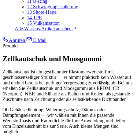
11
O-Ring
12
Schwingungsisolierung
13
Shore-Härte
14
TPE
15
Vulkanisation
Alle Wissens-Artikel ansehen
Anrufen
E-Mail
Produkt
Zellkautschuk und Moosgummi
Zellkautschuk ist ein geschäumter Elastomerwerkstoff mit
geschlossenzelliger Struktur — er nimmt praktisch kein Wasser auf
und dichtet bereits bei geringer Verpressung zuverlässig ab. Bei uns
erhalten Sie Zellkautschuk und Moosgummi aus EPDM, CR
(Neopren), NBR und Silikon: als Platten und Rollen, als gestanzte
Zuschnitte nach Zeichnung oder als selbstklebende Dichtbänder.
Ob Gehäusedichtung, Witterungsschutz, Dämm- oder
Dämpfungselement — wir wählen mit Ihnen die passende
Werkstoffbasis und Raumdichte für Ihre Anwendung und liefern
vom Einzelzuschnitt bis zur Serie. Auch kleine Mengen sind
möglich.