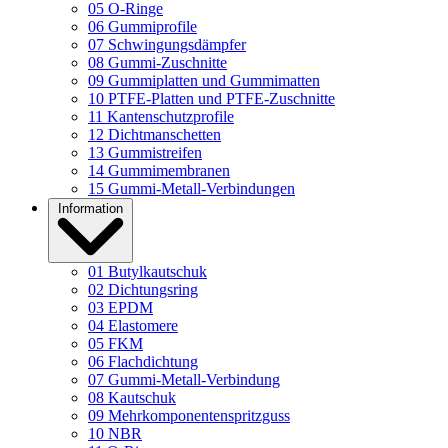
05
O-Ringe
06
Gummiprofile
07
Schwingungsdämpfer
08
Gummi-Zuschnitte
09
Gummiplatten und Gummimatten
10
PTFE-Platten und PTFE-Zuschnitte
11
Kantenschutzprofile
12
Dichtmanschetten
13
Gummistreifen
14
Gummimembranen
15
Gummi-Metall-Verbindungen
Information
01
Butylkautschuk
02
Dichtungsring
03
EPDM
04
Elastomere
05
FKM
06
Flachdichtung
07
Gummi-Metall-Verbindung
08
Kautschuk
09
Mehrkomponentenspritzguss
10
NBR