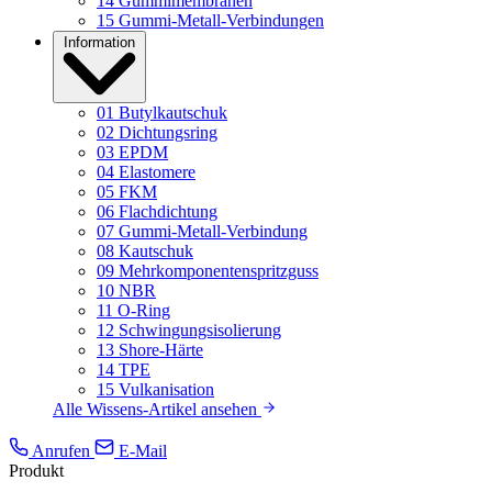
14
Gummimembranen
15
Gummi-Metall-Verbindungen
Information
01
Butylkautschuk
02
Dichtungsring
03
EPDM
04
Elastomere
05
FKM
06
Flachdichtung
07
Gummi-Metall-Verbindung
08
Kautschuk
09
Mehrkomponentenspritzguss
10
NBR
11
O-Ring
12
Schwingungsisolierung
13
Shore-Härte
14
TPE
15
Vulkanisation
Alle Wissens-Artikel ansehen
Anrufen
E-Mail
Produkt