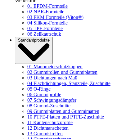
Werkstoffe
01
EPDM-Formteile
02
NBR-Formteile
03
FKM-Formteile (Viton®)
04
Silikon-Formteile
05
TPE-Formteile
06
Zellkautschuk
Standardprodukte
01
Manometerschutzkappen
02
Gummirollen und Gummiplatten
03
Dichtungen nach Maß
04
Flachdichtungen, Stanzteile, Zuschnitte
05
O-Ringe
06
Gummiprofile
07
Schwingungsdämpfer
08
Gummi-Zuschnitte
09
Gummiplatten und Gummimatten
10
PTFE-Platten und PTFE-Zuschnitte
11
Kantenschutzprofile
12
Dichtmanschetten
13
Gummistreifen