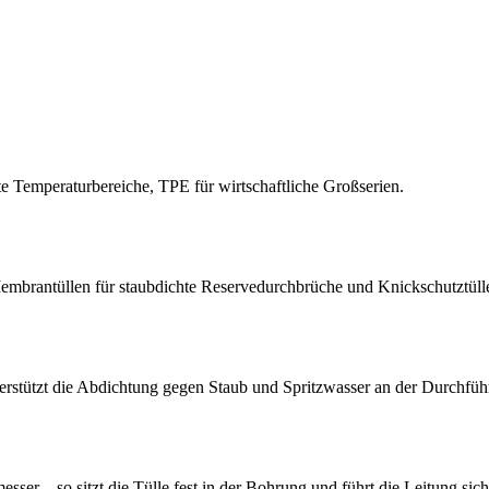
Temperaturbereiche, TPE für wirtschaftliche Großserien.
embrantüllen für staubdichte Reservedurchbrüche und Knickschutztüll
terstützt die Abdichtung gegen Staub und Spritzwasser an der Durchfüh
r – so sitzt die Tülle fest in der Bohrung und führt die Leitung sich